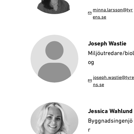
minna.larsson@tyr
ens.se
Joseph Wastie
Miljöutredare/bio
og
joseph.wastie@tyre
ns.se
Jessica Wahlund
Byggnadsingenjö
r