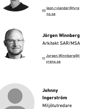
leon.rylander@tyre
ns.se
Jörgen Winnberg
Arkitekt SAR/MSA
Jorgen.Winnberg@t
yrens.se
Johnny
Ingerström
Miljötutredare