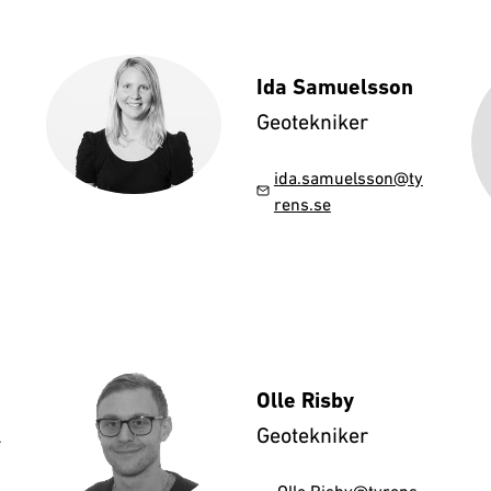
Ida Samuelsson
Geotekniker
ida.samuelsson@ty
rens.se
Olle Risby
A
Geotekniker