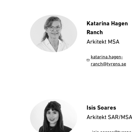
Katarina Hagen
Ranch
Arkitekt MSA
katarina.hagen-
ranch@tyrens.se
Isis Soares
Arkitekt SAR/MS