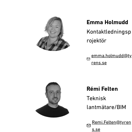
Emma Holmudd
Kontaktledningsp
rojektör
emma.holmudd@ty
rens.se
Rémi Felten
Teknisk
lantmätare/BIM
Remi.Felten@tyren
s.se