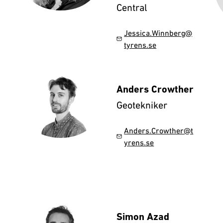
Central
Jessica.Winnberg@
tyrens.se
Anders Crowther
Geotekniker
Anders.Crowther@t
yrens.se
Simon Azad