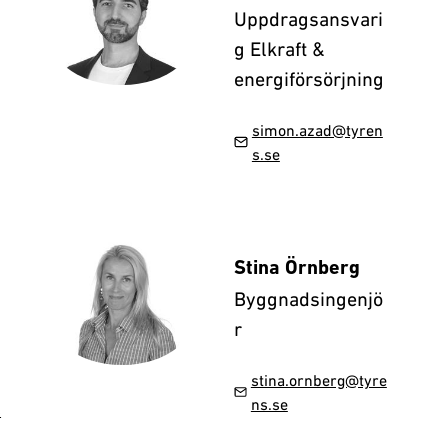
Uppdragsansvari
g Elkraft &
energiförsörjning
simon.azad@tyren
s.se
Stina Örnberg
Byggnadsingenjö
r
stina.ornberg@tyre
ns.se
s