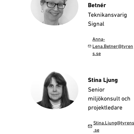
Betnér
Teknikansvarig
Signal
Anna-
Lena.Betner@tyren
s.se
Stina Ljung
Senior
miljökonsult och
projektledare
Stina.Ljung@tyren
.se