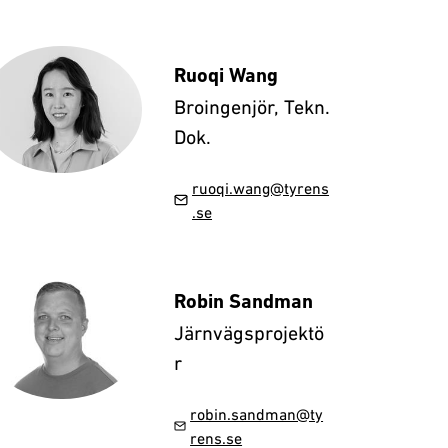
Ruoqi Wang
Broingenjör, Tekn.
Dok.
ruoqi.wang@tyrens
.se
Robin Sandman
Järnvägsprojektö
r
robin.sandman@ty
rens.se