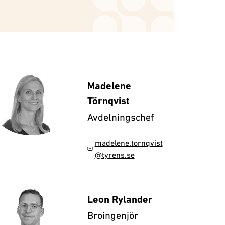
Madelene
Törnqvist
Avdelningschef
madelene.tornqvist
@tyrens.se
Leon Rylander
Broingenjör