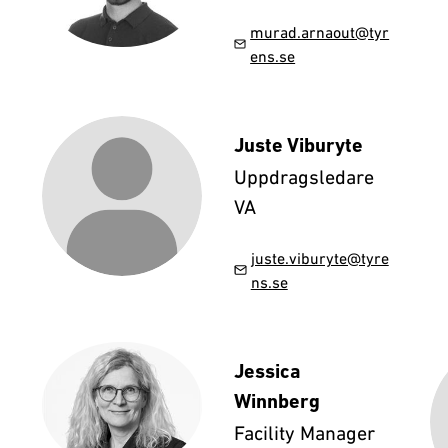
murad.arnaout@tyr
ens.se
Juste Viburyte
l
Uppdragsledare
VA
juste.viburyte@tyre
ns.se
Jessica
Winnberg
Facility Manager