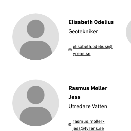
Elisabeth Odelius
Geotekniker
elisabeth.odelius@t
yrens.se
Rasmus Møller
Jess
Utredare Vatten
rasmus.moller-
jess@tyrens.se