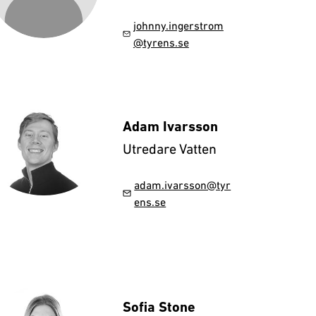
johnny.ingerstrom
@tyrens.se
Adam Ivarsson
Utredare Vatten
adam.ivarsson@tyr
ens.se
Sofia Stone