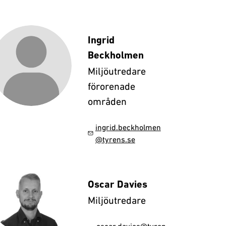
Ingrid
Beckholmen
Miljöutredare
förorenade
områden
ingrid.beckholmen
@tyrens.se
Oscar Davies
Miljöutredare