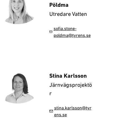
Pöldma
Utredare Vatten
sofia.stone-
poldma@tyrens.se
Stina Karlsson
Järnvägsprojektö
r
stina.karlsson@tyr
ens.se