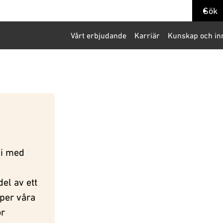
ök
Sök
Vårt erbjudande
Karriär
Kunskap och in
vi med
del av ett
lper våra
ör