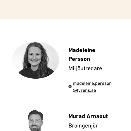
Madeleine
Persson
Miljöutredare
madeleine.persson
@tyrens.se
Murad Arnaout
Broingenjör