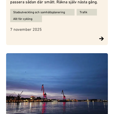
passera sådan där smått. Räkna själv nästa gång.
Ämnen för Så enkelt det borde vara att prioritera cyklister:
Stadsutveckling och samhällsplanering
Trafik
Allt för cykling
7 november 2025