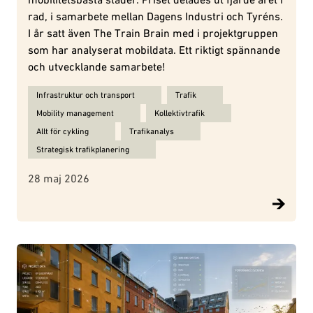
rad, i samarbete mellan Dagens Industri och Tyréns.
I år satt även The Train Brain med i projektgruppen
som har analyserat mobildata. Ett riktigt spännande
och utvecklande samarbete!
Ämnen för Hur blir en kommun bäst på hållbar mobilitet?:
Infrastruktur och transport
Trafik
Mobility management
Kollektivtrafik
Allt för cykling
Trafikanalys
Strategisk trafikplanering
28 maj 2026