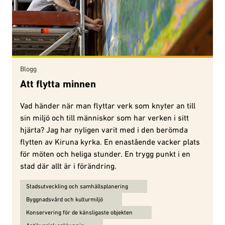
Blogg
Att flytta minnen
Vad händer när man flyttar verk som knyter an till
sin miljö och till människor som har verken i sitt
hjärta? Jag har nyligen varit med i den berömda
flytten av Kiruna kyrka. En enastående vacker plats
för möten och heliga stunder. En trygg punkt i en
stad där allt är i förändring.
Ämnen för Att flytta minnen:
Stadsutveckling och samhällsplanering
Byggnadsvård och kulturmiljö
Konservering för de känsligaste objekten