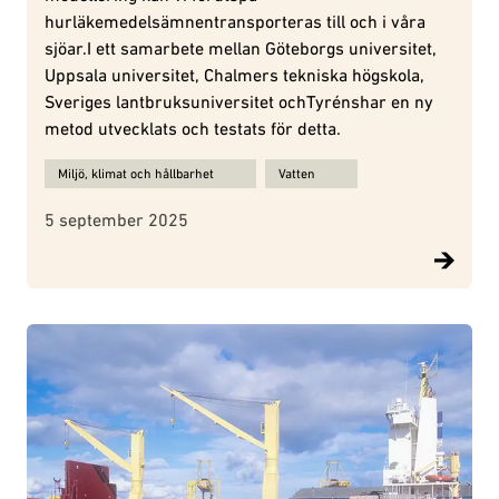
hurläkemedelsämnentransporteras till och i våra
sjöar.I ett samarbete mellan Göteborgs universitet,
Uppsala universitet, Chalmers tekniska högskola,
Sveriges lantbruksuniversitet ochTyrénshar en ny
metod utvecklats och testats för detta.
Ämnen för Vi kan förutspå läkemedelsrester i våra sjöar – med hj
Miljö, klimat och hållbarhet
Vatten
5 september 2025