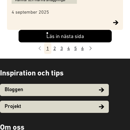
Hamnar och marina anläggningar
4 september 2025
Läs in nästa sida
Föregående
Nästa
1
2
3
4
5
6
Inspiration och tips
Bloggen
Projekt
Om oss