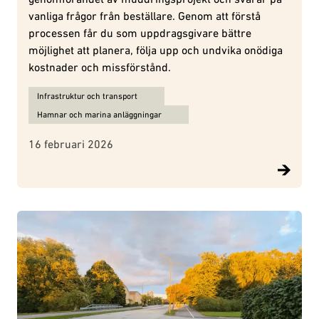
vanliga frågor från beställare. Genom att förstå
processen får du som uppdragsgivare bättre
möjlighet att planera, följa upp och undvika onödiga
kostnader och missförstånd.
Ämnen för Muddring i praktiken: så går arbetet till steg för steg:
Infrastruktur och transport
Hamnar och marina anläggningar
16 februari 2026