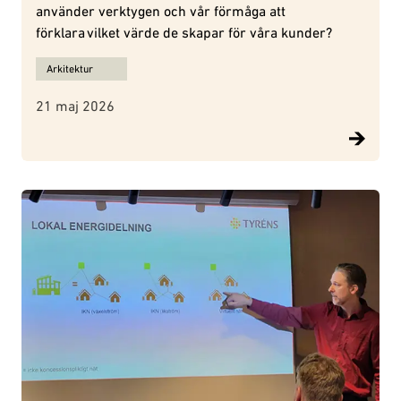
använder verktygen och vår förmåga att
förklara vilket värde de skapar för våra kunder?
Ämnen för Digitala verktyg: kostnadsposter eller affärsdrivare? :
Arkitektur
21 maj 2026