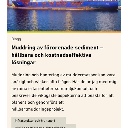
Blogg
Muddring av förorenade sediment –
hållbara och kostnadseffektiva
lösningar
Muddring och hantering av muddermassor kan vara
snårigt och väcker ofta frågor. Här delar jag med mig
av mina erfarenheter som miljökonsult och
beskriver de viktigaste aspekterna att beakta för att
planera och genomföra ett
hållbartmuddringsprojekt.
Ämnen för Muddring av förorenade sediment – hållbara och kostna
Infrastruktur och transport