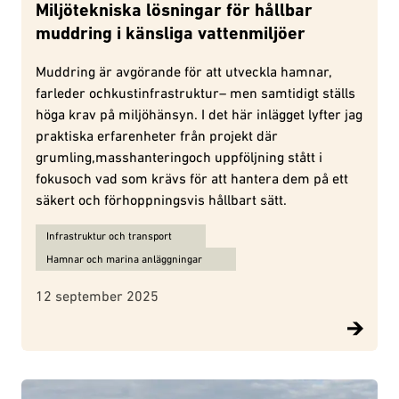
Miljötekniska lösningar för hållbar
muddring i känsliga vattenmiljöer
Muddring är avgörande för att utveckla hamnar,
farleder ochkustinfrastruktur– men samtidigt ställs
höga krav på miljöhänsyn. I det här inlägget lyfter jag
praktiska erfarenheter från projekt där
grumling,masshanteringoch uppföljning stått i
fokusoch vad som krävs för att hantera dem på ett
säkert och förhoppningsvis hållbart sätt.
Ämnen för Miljötekniska lösningar för hållbar muddring i känsliga
Infrastruktur och transport
Hamnar och marina anläggningar
12 september 2025