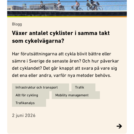
Blogg
Växer antalet cyklister i samma takt
som cykelvägarna?
Har förutsättningarna att cykla blivit bättre eller
sämre i Sverige de senaste åren? Och hur påverkar
det cyklandet? Det går knappt att svara på vare sig
det ena eller andra, varför nya metoder behövs.
Ämnen för Växer antalet cyklister i samma takt som cykelvägarna?
Infrastruktur och transport
Trafik
Allt för cykling
Mobility management
Trafikanalys
2 juni 2026