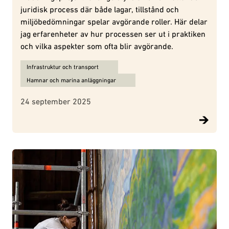
juridisk process där både lagar, tillstånd och
miljöbedömningar spelar avgörande roller. Här delar
jag erfarenheter av hur processen ser ut i praktiken
och vilka aspekter som ofta blir avgörande.
Ämnen för Miljöjuridik vid muddring – tillstånd, lagar och kritiska 
Infrastruktur och transport
Hamnar och marina anläggningar
24 september 2025