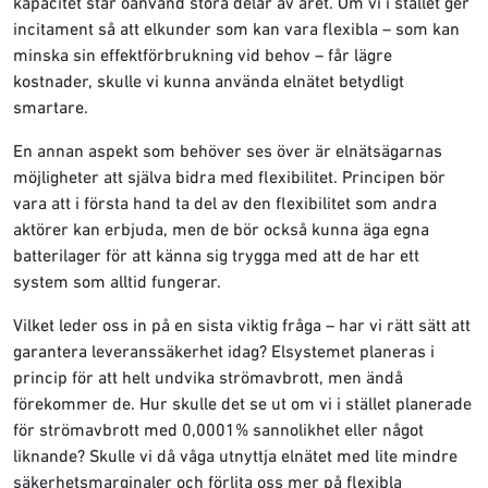
kapacitet står oanvänd stora delar av året. Om vi i stället ger
incitament så att elkunder som kan vara flexibla – som kan
minska sin effektförbrukning vid behov – får lägre
kostnader, skulle vi kunna använda elnätet betydligt
smartare.
En annan aspekt som behöver ses över är elnätsägarnas
möjligheter att själva bidra med flexibilitet. Principen bör
vara att i första hand ta del av den flexibilitet som andra
aktörer kan erbjuda, men de bör också kunna äga egna
batterilager för att känna sig trygga med att de har ett
system som alltid fungerar.
Vilket leder oss in på en sista viktig fråga – har vi rätt sätt att
garantera leveranssäkerhet idag? Elsystemet planeras i
princip för att helt undvika strömavbrott, men ändå
förekommer de. Hur skulle det se ut om vi i stället planerade
för strömavbrott med 0,0001% sannolikhet eller något
liknande? Skulle vi då våga utnyttja elnätet med lite mindre
säkerhetsmarginaler och förlita oss mer på flexibla