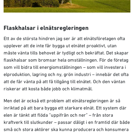
Flaskhalsar i elnätsregleringen
Ett av de största hindren jag ser är att elnätsföretagen ofta
upplever att de inte får bygga ut elnätet proaktivt, utan
måste vänta tills behovet är tydligt och bekräftat. Det skapar
flaskhalsar som bromsar hela omställningen. För de företag
som vill bidra till energiomställningen – som vill investera i
elproduktion, lagring och ny, grön industri – innebär det ofta
att de får vänta på att få tillgång till elnätet. Och den väntan
riskerar att kosta både jobb och klimatmål.
Men det är också ett problem att elnätsregleringen är så
inriktad på att bara bygga ett starkare elnät. Ett system där
elen är tänkt att flöda ”uppifrån och ner” – från stora
kraftverk till slutkunder – passar dåligt i en framtid där både
små och stora aktörer ska kunna producera och konsumera