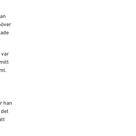
gan
höver
lade
 var
mitt
mt.
er han
 det
att