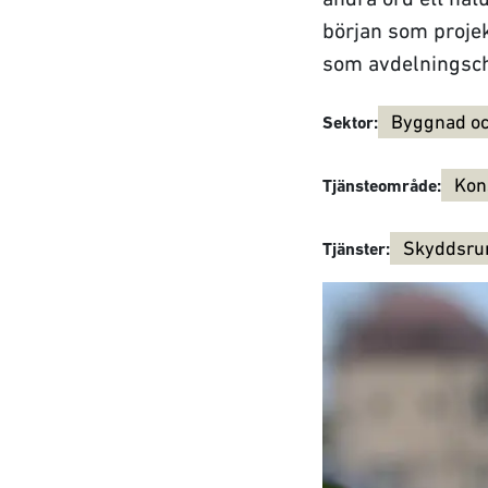
början som projekt
som avdelningsch
Byggnad och
Sektor:
Kon
Tjänsteområde:
Skyddsr
Tjänster: