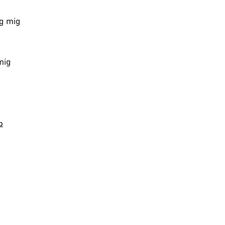
ag mig
mig
b