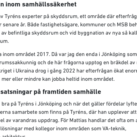
an inom samhällssäkerhet
av Tyréns experter på skyddsrum, ett område där efterfrå
der senare år. Både fastighetsägare, kommuner och MSB be
 av befintliga skyddsrum och vid byggnation av nya så kal
rum.
a inom området 2017. Då var jag den enda i Jönköping som
srumssakkunnig och de här frågorna upptog en bråkdel av 
riget i Ukraina drog i gång 2022 har efterfrågan ökat enor
 mer eller mindre kan jobba heltid inom området.
satsningar på framtiden samhälle
t bra på Tyréns i Jönköping och när det gäller fördelar lyft
nterna samarbete som finns på Tyréns, där han upplever att
 del av varandras uppdrag. För Mattias handlar det ofta om 
ösningar med kollegor inom områden som VA-teknik,
h arkitektur.