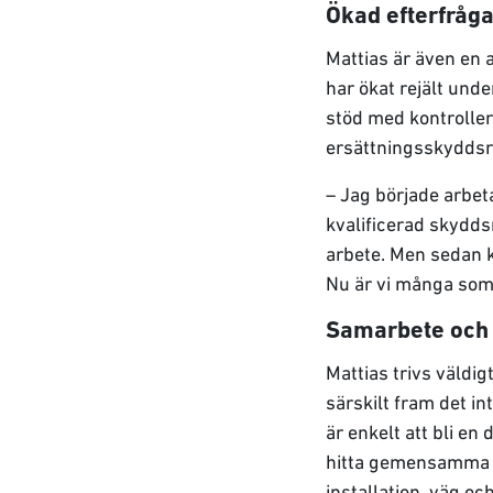
Ökad efterfråg
Mattias är även en 
har ökat rejält un
stöd med kontroller
ersättningsskydds
– Jag började arbet
kvalificerad skydd
arbete. Men sedan k
Nu är vi många som
Samarbete och 
Mattias trivs väldig
särskilt fram det i
är enkelt att bli en
hitta gemensamma l
installation, väg oc