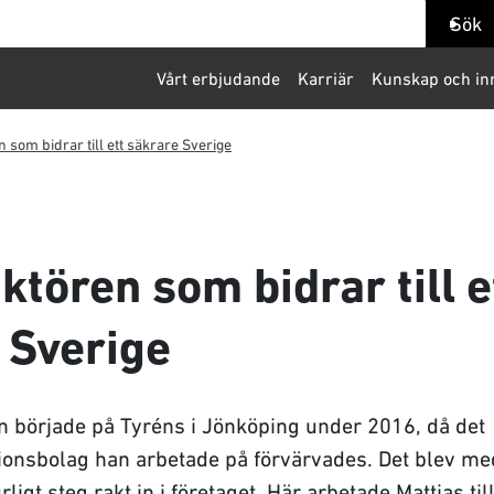
ök
Sök
Vårt erbjudande
Karriär
Kunskap och in
 som bidrar till ett säkrare Sverige
ktören som bidrar till e
 Sverige
n började på Tyréns i Jönköping under 2016, då det
ionsbolag han arbetade på förvärvades. Det blev me
rligt steg rakt in i företaget. Här arbetade Mattias til