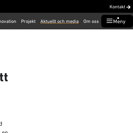
Kontakt
Meny
novation
Projekt
Aktuellt och media
Om oss
tt
d
l en