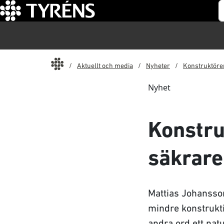
S
Start
Aktuellt och media
Nyheter
Konstruktören
Nyhet
Konstru
säkrare
Mattias Johansso
mindre konstrukt
andra ord ett natu