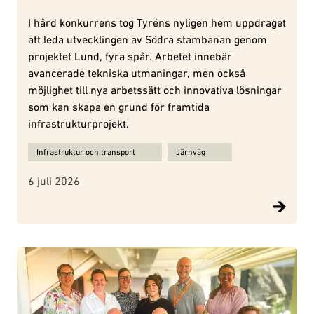
I hård konkurrens tog Tyréns nyligen hem uppdraget
att leda utvecklingen av Södra stambanan genom
projektet Lund, fyra spår. Arbetet innebär
avancerade tekniska utmaningar, men också
möjlighet till nya arbetssätt och innovativa lösningar
som kan skapa en grund för framtida
infrastrukturprojekt.
Ämnen för Effektivitet och nytänkande i fokus när Tyréns utveckl
Infrastruktur och transport
Järnväg
6 juli 2026