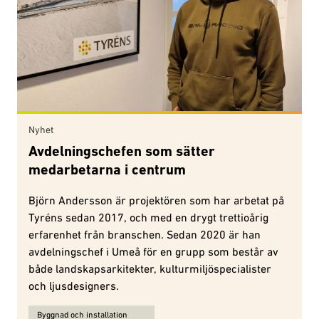
Nyhet
Avdelningschefen som sätter
medarbetarna i centrum
Björn Andersson är projektören som har arbetat på
Tyréns sedan 2017, och med en drygt trettioårig
erfarenhet från branschen. Sedan 2020 är han
avdelningschef i Umeå för en grupp som består av
både landskapsarkitekter, kulturmiljöspecialister
och ljusdesigners.
Ämnen för Avdelningschefen som sätter medarbetarna i centrum 
Byggnad och installation