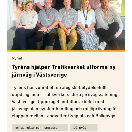
Nyhet
Tyréns hjälper Trafikverket utforma ny
järnväg i Västsverige
Tyréns har vunnit ett strategiskt betydelsefullt
uppdrag inom Trafikverkets stora järnvägssatsning i
Västsverige. Uppdraget omfattar arbetet med
järnvägsplan, systemhandling och miljöprövning för
etappen mellan Landvetter flygplats och Bollebygd.
Ämnen för Tyréns hjälper Trafikverket utforma ny järnväg i Västsve
Infrastruktur och transport
Järnväg