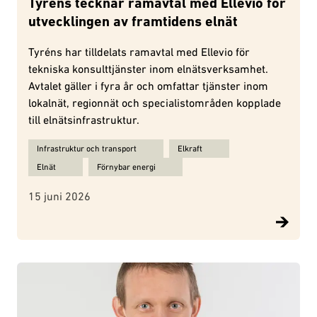
Tyréns tecknar ramavtal med Ellevio för
utvecklingen av framtidens elnät
Tyréns har tilldelats ramavtal med Ellevio för
tekniska konsulttjänster inom elnätsverksamhet.
Avtalet gäller i fyra år och omfattar tjänster inom
lokalnät, regionnät och specialistområden kopplade
till elnätsinfrastruktur.
Ämnen för Tyréns tecknar ramavtal med Ellevio för utvecklingen a
Infrastruktur och transport
Elkraft
Elnät
Förnybar energi
15 juni 2026