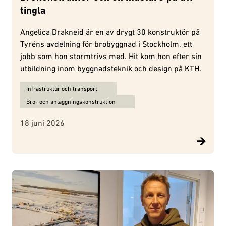
tingla
Angelica Drakneid är en av drygt 30 konstruktör på
Tyréns avdelning för brobyggnad i Stockholm, ett
jobb som hon stormtrivs med. Hit kom hon efter sin
utbildning inom byggnadsteknik och design på KTH.
Ämnen för Brokonstruktör och en mästare på att tingla:
Infrastruktur och transport
Bro- och anläggningskonstruktion
18 juni 2026