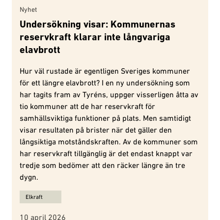
Nyhet
Undersökning visar: Kommunernas
reservkraft klarar inte långvariga
elavbrott
Hur väl rustade är egentligen Sveriges kommuner
för ett längre elavbrott? I en ny undersökning som
har tagits fram av Tyréns, uppger visserligen åtta av
tio kommuner att de har reservkraft för
samhällsviktiga funktioner på plats. Men samtidigt
visar resultaten på brister när det gäller den
långsiktiga motståndskraften. Av de kommuner som
har reservkraft tillgänglig är det endast knappt var
tredje som bedömer att den räcker längre än tre
dygn.
Ämnen för Undersökning visar: Kommunernas reservkraft klarar in
Elkraft
10 april 2026