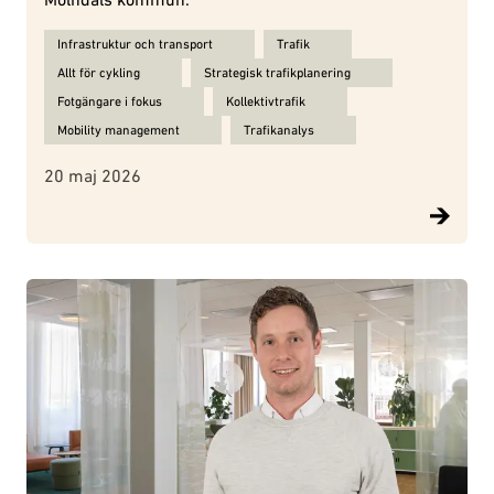
Ämnen för Tyréns rapport bakom ranking av Sveriges bästa mobili
Infrastruktur och transport
Trafik
Allt för cykling
Strategisk trafikplanering
Fotgängare i fokus
Kollektivtrafik
Mobility management
Trafikanalys
20 maj 2026