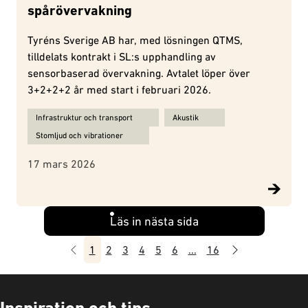
spårövervakning
Tyréns Sverige AB har, med lösningen QTMS,
tilldelats kontrakt i SL:s upphandling av
sensorbaserad övervakning. Avtalet löper över
3+2+2+2 år med start i februari 2026.
Ämnen för QTMS tilldelas kontrakt i SL:s upphandling av sensorb
Infrastruktur och transport
Akustik
Stomljud och vibrationer
17 mars 2026
Läs in nästa sida
Föregående
Nästa
1
2
3
4
5
6
...
16