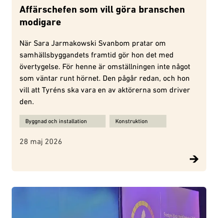
Affärschefen som vill göra branschen
modigare
När Sara Jarmakowski Svanbom pratar om
samhällsbyggandets framtid gör hon det med
övertygelse. För henne är omställningen inte något
som väntar runt hörnet. Den pågår redan, och hon
vill att Tyréns ska vara en av aktörerna som driver
den.
Ämnen för Affärschefen som vill göra branschen modigare :
Byggnad och installation
Konstruktion
28 maj 2026