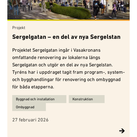
Projekt
Sergelgatan – en del av nya Sergelstan
Projektet Sergelgatan ingår i Vasakronans
omfattande renovering av lokalerna längs
Sergelgatan och utgör en del av nya Sergelstan.
Tyréns har i uppdraget tagit fram program-, system-
och bygghandlingar för renovering och ombyggnad
för båda etapperna.
Ämnen för Sergelgatan – en del av nya Sergelstan:
Byggnad och installation
Konstruktion
Ombyggnad
27 februari 2026