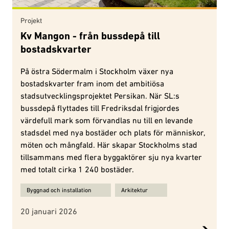
Projekt
Kv Mangon - från bussdepå till
bostadskvarter
På östra Södermalm i Stockholm växer nya
bostadskvarter fram inom det ambitiösa
stadsutvecklingsprojektet Persikan. När SL:s
bussdepå flyttades till Fredriksdal frigjordes
värdefull mark som förvandlas nu till en levande
stadsdel med nya bostäder och plats för människor,
möten och mångfald. Här skapar Stockholms stad
tillsammans med flera byggaktörer sju nya kvarter
med totalt cirka 1 240 bostäder.
Ämnen för Kv Mangon - från bussdepå till bostadskvarter :
Byggnad och installation
Arkitektur
20 januari 2026