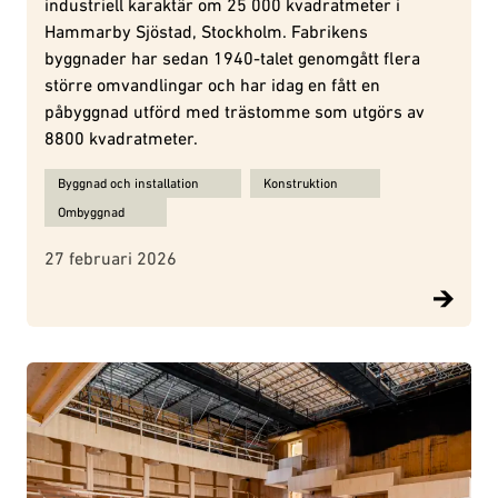
industriell karaktär om 25 000 kvadratmeter i
Hammarby Sjöstad, Stockholm. Fabrikens
byggnader har sedan 1940-talet genomgått flera
större omvandlingar och har idag en fått en
påbyggnad utförd med trästomme som utgörs av
8800 kvadratmeter.
Ämnen för Trikåfabriken - från fabrikslokaler till modern kontorsb
Byggnad och installation
Konstruktion
Ombyggnad
27 februari 2026