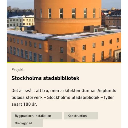
Projekt
Stockholms stadsbibliotek
Det är svårt att tro, men arkitekten Gunnar Asplunds
tidlösa storverk – Stockholms Stadsbibliotek – fyller
snart 100 år.
Ämnen för Stockholms stadsbibliotek:
Byggnad och installation
Konstruktion
Ombyggnad