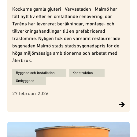
Kockums gamla gjuteri i Varvsstaden i Malmö har
fått nytt liv efter en omfattande renovering, där
Tyréns har levererat beräkningar, montage- och
tillverkningshandlingar till en prefabricerad
trästomme. Nyligen fick den varsamt restaurerade
byggnaden Malmö stads stadsbyggnadspris för de
höga miljömässiga ambitionerna och arbetet med
återbruk.
Ämnen för Prisad restaurering av Gjuteriet i Malmö – beräkning 
Byggnad och installation
Konstruktion
Ombyggnad
27 februari 2026