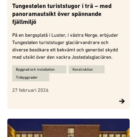
Tungestølen turiststugor i trä – med
panoramautsikt över spännande
fjällmiljö
På en bergsplatå i Luster, i västra Norge, erbjuder
Tungestølen turiststugor glaciärvandrare och
diverse besökare ett bekvämt och generöst skydd
med utsikt över den vackra Jostedalsglaciären.
Ämnen för Tungestølen turiststugor i trä – med panoramautsikt öv
Byggnad och installation
Konstruktion
Träbyggnader
27 februari 2026