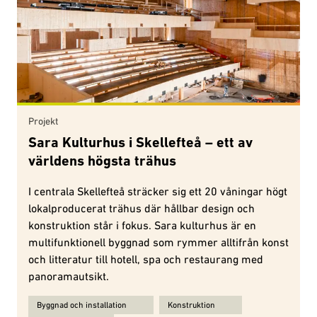
Projekt
Sara Kulturhus i Skellefteå – ett av
världens högsta trähus
I centrala Skellefteå sträcker sig ett 20 våningar högt
lokalproducerat trähus där hållbar design och
konstruktion står i fokus. Sara kulturhus är en
multifunktionell byggnad som rymmer alltifrån konst
och litteratur till hotell, spa och restaurang med
panoramautsikt.
Ämnen för Sara Kulturhus i Skellefteå – ett av världens högsta trä
Byggnad och installation
Konstruktion