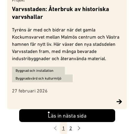
Projekt
Varvsstaden: Återbruk av historiska
varvshallar
Tyréns är med och bidrar när det gamla
Kockumsvarvet mellan Malmös centrum och Västra
hamnen får nytt liv. Här växer den nya stadsdelen
Varvsstaden fram, med många bevarade
industribyggnader och återanvända material.
Ämnen för Varvsstaden: Återbruk av historiska varvshallar:
Byggnad och installation
Byggnadsvård och kulturmiljö
27 februari 2026
Läs in nästa sida
Föregående
Nästa
1
2