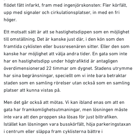
flödet fått infarkt, fram med ingenjörskonsten: Fler körfält,
upp med signaler och cirkulationsplatser, in med en fri
höger.
Ett motsatt sätt är att se hastighetsdippen som en möjlighet
till omställning. Det är kanske just där, i den kön som den
framtida cyklisten eller bussresenären sitter. Eller den som
kanske har möjlighet att välja andra tider. En gata som inte
har en hastighetsdipp under högtrafiktid är antagligen
överdimensionerad 22 timmar om dygnet. Stadens utrymme
har sina begränsningar, speciellt om vi inte bara betraktar
staden som en samling rörelser utan också som en samling
platser att kunna vistas på.
Men det går också att mötas. Vi kan ibland enas om att en
gata har framkomlighetsutmaningar, men lösningen måste
inte vara att den proppen ska lösas för just biltrafiken.
Istället kan lösningen vara busskörfält, höja parkeringstaxan
i centrum eller släppa fram cyklisterna bättre i