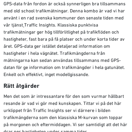
GPS-data från fordon är också synnerligen bra tillsammans
med old school trafikmätningar. Denna kombo är vad vi har
använt i en rad svenska kommuner den senaste tiden med
vår tjänst
Traffic Insights. Klassiska punktvisa
trafikmätningar ger hög tillförlitlighet på trafikflöden och
hastigheter, fast bara på få platser och under korta tider av
året. GPS-data ger istället detaljerad information om
hastigheter i hela vägnätet. Trafikmängderna från
mätningarna kan sedan användas tillsammans med GPS-
datan för ge information om trafikmängder i hela gatunätet.
Enkelt och effektivt, inget modellgissande.
Rätt åtgärder
Men det som är intressantare för den som vurmar hållbart
resande är
vad
vi gör med kunskapen. Tittar vi på det här
urklippet från Traffic Insights ser vi därnere i bilden
trafikmängderna som den klassiska M-kurvan som toppar
på morgonen och eftermiddagen. Vi ser samtidigt att det här
drar ner hastigheten under samma tider.