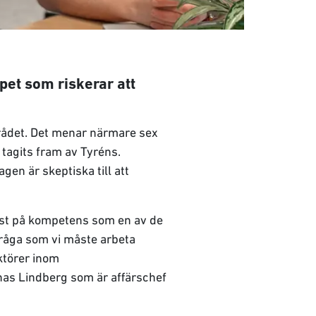
et som riskerar att
rådet. Det menar närmare sex
tagits fram av Tyréns.
gen är skeptiska till att
ist på kompetens som en av de
fråga som vi måste arbeta
aktörer inom
nas Lindberg som är affärschef