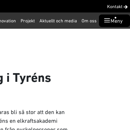
Kontakt
Meny
novation
Projekt
Aktuellt och media
Om oss
 i Tyréns
as bli så stor att den kan
réns en elkraftsakademi
nen från nyckelpersoner som