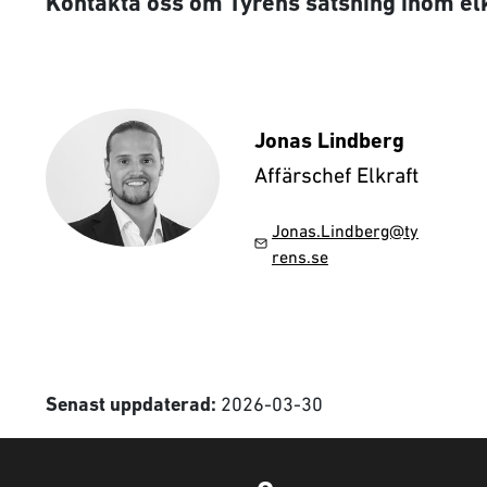
Kontakta oss om Tyréns satsning inom elk
Jonas Lindberg
Affärschef Elkraft
Jonas.Lindberg@ty
rens.se
2026-03-30
Senast uppdaterad: