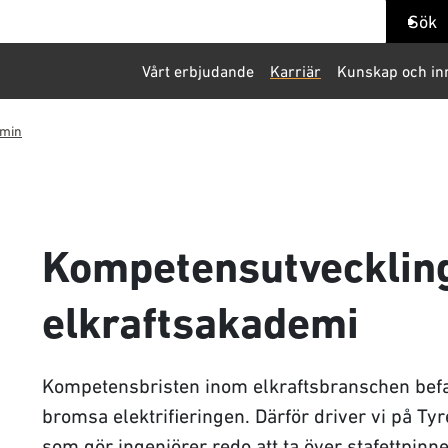
ök
Sök
Vårt erbjudande
Karriär
Kunskap och in
emin
Kompetensutveckling
elkraftsakademi
Kompetensbristen inom elkraftsbranschen befar
bromsa elektrifieringen. Därför driver vi på Ty
som gör ingenjörer redo att ta över stafettpin