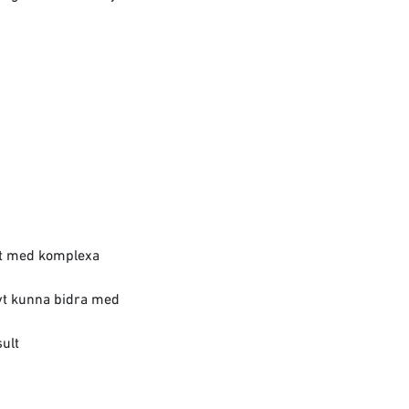
et med komplexa
tivt kunna bidra med
sult