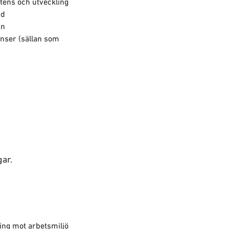
petens och utveckling
id
än
anser (sällan som
gar.
ning mot arbetsmiljö