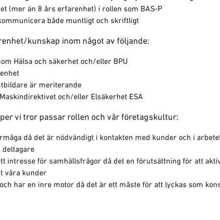
et (mer än 8 års erfarenhet) i rollen som BAS-P
kommunicera både muntligt och skriftligt
arenhet/kunskap inom något av följande:
nom Hälsa och säkerhet och/eller BPU
renhet
tbildare är meriterande
askindirektivet och/eller Elsäkerhet ESA
er vi tror passar rollen och vår företagskultur:
måga då det är nödvändigt i kontakten med kunder och i arbet
 deltagare
tt intresse för samhällsfrågor då det en förutsättning för att ak
t våra kunder
ch har en inre motor då det är ett måste för att lyckas som kon