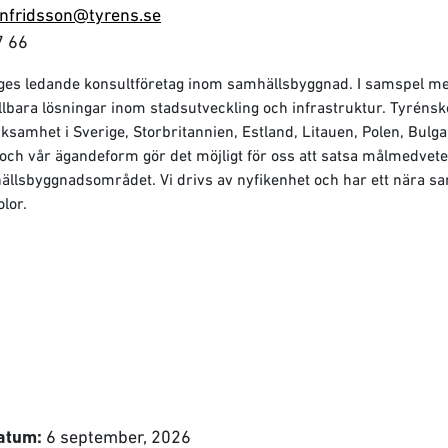
nfridsson@tyrens.se
7 66
riges ledande konsultföretag inom samhällsbyggnad. I samspel m
llbara lösningar inom stadsutveckling och infrastruktur. Tyrén
amhet i Sverige, Storbritannien, Estland, Litauen, Polen, Bulg
t och vår ägandeform gör det möjligt för oss att satsa målmedvete
ällsbyggnadsområdet. Vi drivs av nyfikenhet och har ett nära 
lor.
6 september, 2026
atum: