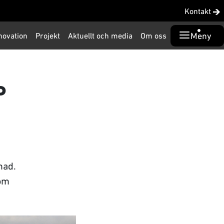
Kontakt
Meny
novation
Projekt
Aktuellt och media
Om oss
P
nad.
som