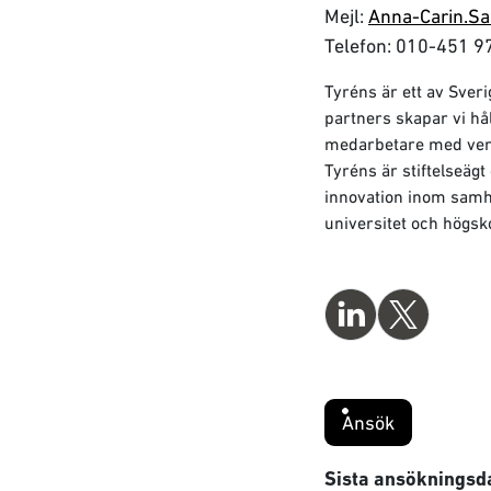
Mejl:
Anna-Carin.Sa
Telefon: 010-451 9
Tyréns är ett av Sve
partners skapar vi hå
medarbetare med verks
Tyréns är stiftelseäg
innovation inom samh
universitet och högsko
Ansök
Sista ansökningsd