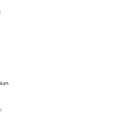
t
kan.
a: