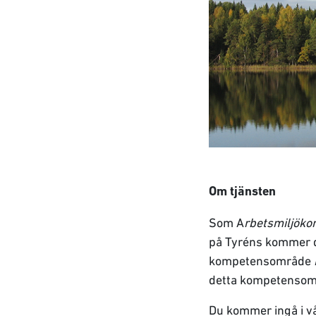
Om tjänsten
Som A
rbetsmiljöko
på Tyréns kommer d
kompetensområde
detta kompetensomr
Du kommer ingå i vå