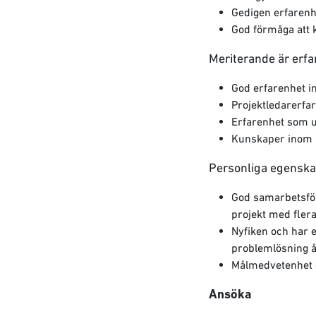
Gedigen erfarenh
God förmåga att 
Meriterande är erf
God erfarenhet i
Projektledarerfa
Erfarenhet som u
Kunskaper inom M
Personliga egenskap
God samarbetsför
projekt med flera
Nyfiken och har e
problemlösning å
Målmedvetenhet o
Ansöka