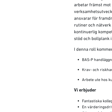
arbetar främst mot
verksamhetsutveckli
ansvarar för framdr
rutiner och nätverk
kontinuerlig kompet
stöd och bollplank i
I denna roll komme
BAS-P handlägg
Krav- och riskha
Arbete ute hos k
Vi erbjuder
Fantastiska koll
En värderingsdri