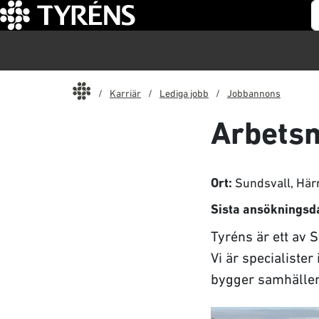
S
Start
Karriär
Lediga jobb
Jobbannons
Arbetsm
Sundsvall, Härn
Ort:
Sista ansökningsd
Tyréns är ett av
Vi är specialiste
bygger samhällen