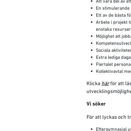
Att vara del av e
En stimulerande 
Ett av de bästa 
Arbete i projekt 
enstaka resurser
Möjlighet att jo
Kompetensutveck
Sociala aktivitet
Extra lediga dag
Flertalet person
Kollektivavtal m
Klicka
här
för att lä
utvecklingsmöjlighe
Vi söker
För att lyckas och tr
Eftergymnasial ut