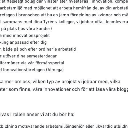
tt stiftelseägt bolag där vinster återinvesteras i innovation, kom
arbetsmiljö med möjlighet att arbeta hemifrån del av din arbetst
företagen i branschen att ha en jämn fördelning av kvinnor och m
tillsammans med dina Tyréns-kollegor, vi jobbar ofta i teamlever
 på plats hos våra kunder)
bba med innovationsprojekt
ling anpassad efter dig
er, både på och efter ordinarie arbetstid
ar utöver dina semesterdagar
alförmåner via vår förmånsportal
ed Innovationsföretagen (Almega)
sa mer om oss, vilken typ av projekt vi jobbar med, vilka
ter som finns, våra innovationer och för att läsa våra blog
ivas i rollen anser vi att du bör ha:
bildning motsvarande arbetsmiljöingenjör eller likvärdig utbild