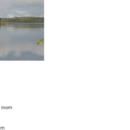
r inom
som