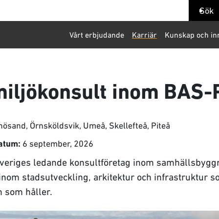
ök
Sök
Vårt erbjudande
Karriär
Kunskap och in
iljökonsult inom BAS-
ösand, Örnsköldsvik, Umeå, Skellefteå, Piteå
6 september, 2026
atum:
 Sveriges ledande konsultföretag inom samhällsbygg
r inom stadsutveckling, arkitektur och infrastruktur 
 som håller.