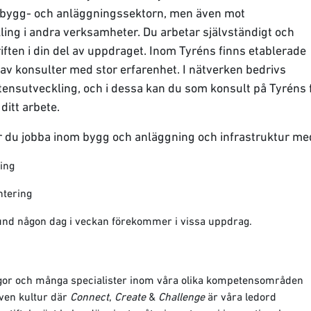
 bygg- och anläggningssektorn, men även mot
ng i andra verksamheter. Du arbetar självständigt och
iften i din del av uppdraget. Inom Tyréns finns etablerade
 av konsulter med stor erfarenhet. I nätverken bedrivs
ensutveckling, och i dessa kan du som konsult på Tyréns 
 ditt arbete.
r du jobba inom bygg och anläggning och infrastruktur me
ning
ntering
und någon dag i veckan förekommer i vissa uppdrag.
egor och många specialister inom våra olika kompetensområden
ven kultur där
Connect
,
Create
&
Challenge
är våra ledord