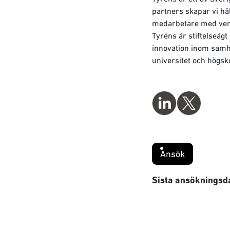
partners skapar vi hå
medarbetare med verks
Tyréns är stiftelseäg
innovation inom samh
universitet och högsko
Ansök
Sista ansökningsd