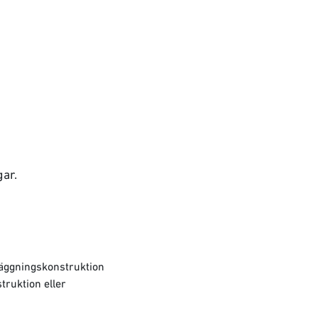
gar.
läggningskonstruktion
truktion eller