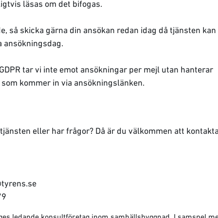
gtvis läsas om det bifogas.
de, så skicka gärna din ansökan redan idag då tjänsten kan
sta ansökningsdag.
 GDPR tar vi inte emot ansökningar per mejl utan hanterar
 som kommer in via ansökningslänken.
 tjänsten eller har frågor? Då är du välkommen att kontakt
@tyrens.se
79
riges ledande konsultföretag inom samhällsbyggnad. I samspel m