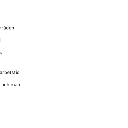
områden
d
,
arbetstid
or och män