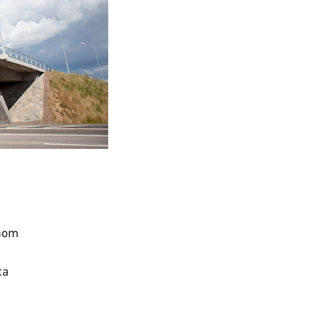
inom
ta