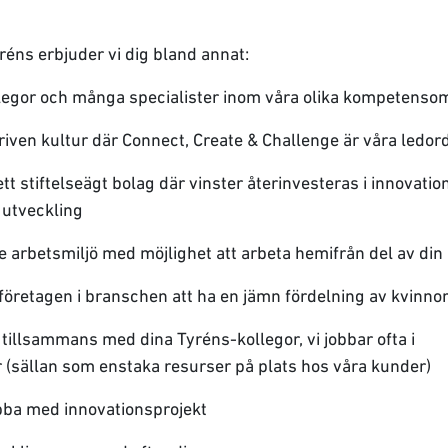
éns erbjuder vi dig bland annat:
llegor och många specialister inom våra olika kompetens
iven kultur där Connect, Create & Challenge är våra ledor
ett stiftelseägt bolag där vinster återinvesteras i innovation
utveckling
 arbetsmiljö med möjlighet att arbeta hemifrån del av din 
 företagen i branschen att ha en jämn fördelning av kvinn
t tillsammans med dina Tyréns-kollegor, vi jobbar ofta i
(sällan som enstaka resurser på plats hos våra kunder)
obba med innovationsprojekt