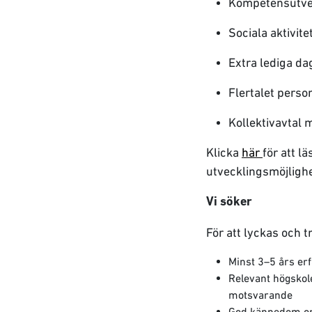
Kompetensutvec
Sociala aktivite
Extra lediga da
Flertalet perso
Kollektivavtal
Klicka
här
för att l
utvecklingsmöjlighe
Vi söker
För att lyckas och tr
Minst 3–5 års er
Relevant högskole
motsvarande
God kännedom om 