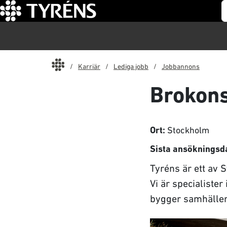
S
Start
Karriär
Lediga jobb
Jobbannons
Brokons
Stockholm
Ort:
Sista ansökningsd
Tyréns är ett av
Vi är specialiste
bygger samhällen