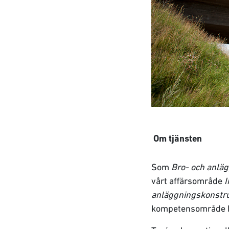
Om tjänsten
Som
Bro- och anlä
vårt affärsområde
I
anläggningskonstru
kompetensområde k