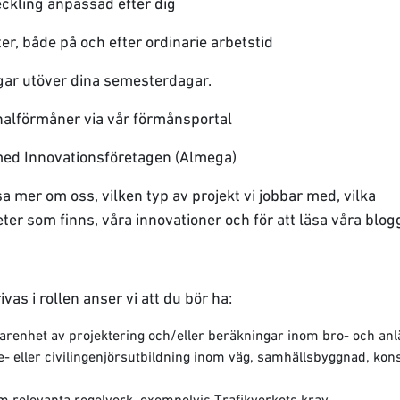
kling anpassad efter dig
ter, både på och efter ordinarie arbetstid
gar utöver dina semesterdagar.
nalförmåner via vår förmånsportal
 med Innovationsföretagen (Almega)
äsa mer om oss, vilken typ av projekt vi jobbar med, vilka
ter som finns, våra innovationer och för att läsa våra blog
ivas i rollen anser vi att du bör ha:
farenhet av projektering och/eller beräkningar inom bro- och an
- eller civilingenjörsutbildning inom väg, samhällsbyggnad, kons
relevanta regelverk, exempelvis Trafikverkets krav