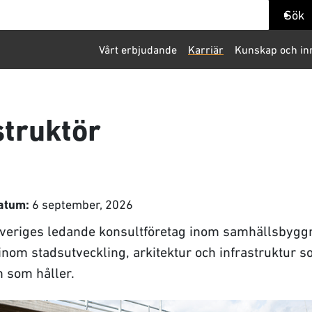
ök
Sök
Vårt erbjudande
Karriär
Kunskap och in
truktör
6 september, 2026
atum:
 Sveriges ledande konsultföretag inom samhällsbygg
r inom stadsutveckling, arkitektur och infrastruktur 
 som håller.