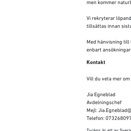
men kommer naturli
Vi rekryterar löpan
tillsättas innan si
Med hänvisning till
enbart ansökningar
Kontakt
Vill du veta mer om
Jia Egneblad
Avdelningschef
Mejl: Jia.Egneblad
Telefon: 07326809
Tyréns är ett av Sve