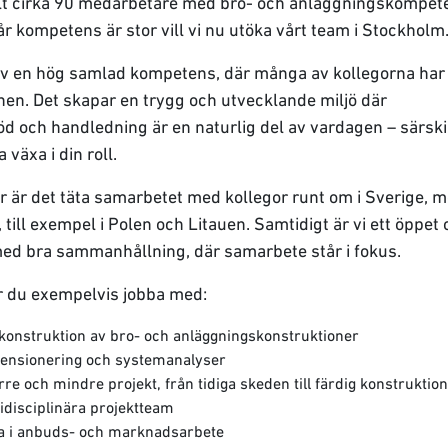
llt cirka 90 medarbetare med bro- och anläggningskompet
år kompetens är stor vill vi nu utöka vårt team i Stockholm
av en hög samlad kompetens, där många av kollegorna har
hen. Det skapar en trygg och utvecklande miljö där
d och handledning är en naturlig del av vardagen – särskil
a växa i din roll.
r är det täta samarbetet med kollegor runt om i Sverige, 
, till exempel i Polen och Litauen. Samtidigt är vi ett öppet
med bra sammanhållning, där samarbete står i fokus.
r du exempelvis jobba med:
 konstruktion av bro- och anläggningskonstruktioner
mensionering och systemanalyser
rre och mindre projekt, från tidiga skeden till färdig konstruktio
idisciplinära projektteam
dra i anbuds- och marknadsarbete