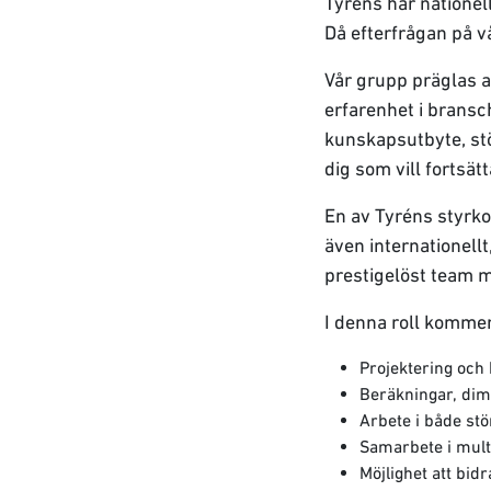
Tyréns har natione
Då efterfrågan på v
Vår grupp präglas 
erfarenhet i bransc
kunskapsutbyte, stö
dig som vill fortsätt
En av Tyréns styrko
även internationellt
prestigelöst team 
I denna roll komme
Projektering och
Beräkningar, di
Arbete i både stö
Samarbete i mult
Möjlighet att bi