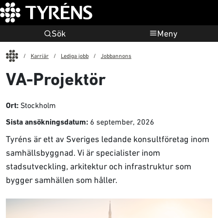
Sök
Meny
Start
Karriär
Lediga jobb
Jobbannons
VA-Projektör
Stockholm
Ort:
6 september, 2026
Sista ansökningsdatum:
Tyréns är ett av Sveriges ledande konsultföretag inom
samhällsbyggnad. Vi är specialister inom
stadsutveckling, arkitektur och infrastruktur som
bygger samhällen som håller.