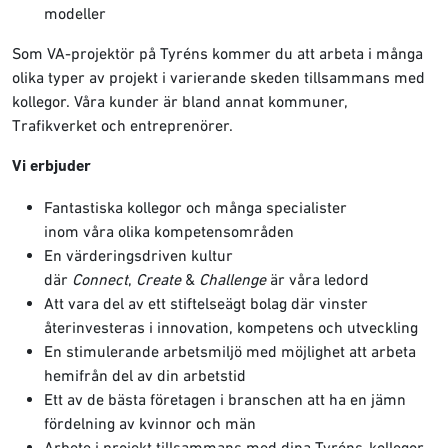
modeller
Som VA-projektör på Tyréns kommer du att arbeta i många
olika typer av projekt i varierande skeden tillsammans med
kollegor. Våra kunder är bland annat kommuner,
Trafikverket och entreprenörer.
Vi erbjuder
Fantastiska kollegor och många specialister
inom våra olika kompetensområden
En värderingsdriven kultur
där
Connect
,
Create
&
Challenge
är våra ledord
Att vara del av ett stiftelseägt bolag där vinster
återinvesteras i innovation, kompetens och utveckling
En stimulerande arbetsmiljö med möjlighet att arbeta
hemifrån del av din arbetstid
Ett av de bästa företagen i branschen att ha en jämn
fördelning av kvinnor och män
Arbete i projekt tillsammans med dina Tyréns-kollegor,